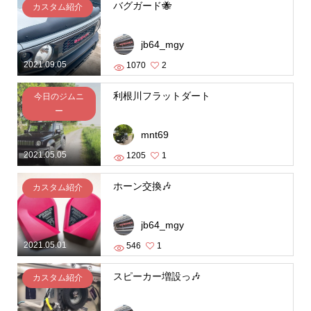
バグガード🐝
カスタム紹介
jb64_mgy
2021.09.05
1070
2
利根川フラットダート
今日のジムニ
ー
mnt69
2021.05.05
1205
1
ホーン交換🎶
カスタム紹介
jb64_mgy
2021.05.01
546
1
スピーカー増設っ🎶
カスタム紹介