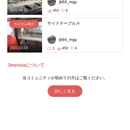
jb64_mgy
2021.04.12
453
3
サイドテーブル🎶
カスタム紹介
jb64_mgy
2021.03.14
1
450
4
Jimnistaについて
当コミュニティが初めての方はご覧ください。
詳しく見る