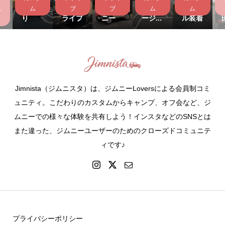
ク
すっき
林道ド
とジム
ワガレ
IIグリ
ニ
ム
ブ
ブ
ム
ム
ン
り
ライブ
ニー
ージ...
ル装着
Jimnista（ジムニスタ）は、ジムニーLoversによる会員制コミ
ュニティ。こだわりのカスタムからキャンプ、オフ会など、ジ
ムニーでの様々な体験を共有しよう！インスタなどのSNSとは
また違った、ジムニーユーザーのためのクローズドコミュニテ
ィです♪
プライバシーポリシー