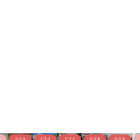
の
カスタ
ドライ
ドライ
カスタ
カスタ
リ
リアを
高遠桜
ショー
KAWA