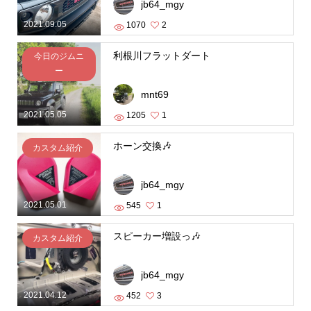
jb64_mgy
2021.09.05
1070
2
利根川フラットダート
今日のジムニ
ー
mnt69
2021.05.05
1205
1
ホーン交換🎶
カスタム紹介
jb64_mgy
2021.05.01
545
1
スピーカー増設っ🎶
カスタム紹介
jb64_mgy
2021.04.12
452
3