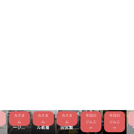
イ
カスタ
カスタ
カスタ
今日の
今日の
桜
ショー
KAWA
MOM
立駐リ
ム
ワガレ
IIグリ
O Su
フレク
ム
ム
ム
ジムニ
ジムニ
ージ...
ル装着
田宮製
per I...
ション
ー
ー