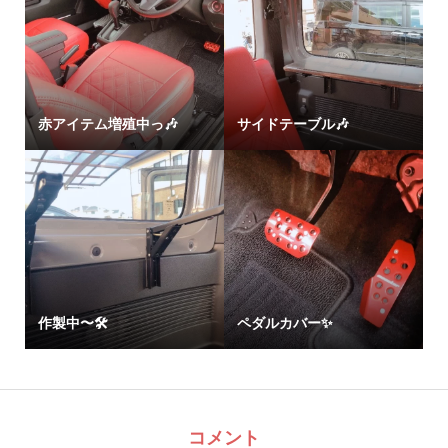
赤アイテム増殖中っ🎶
サイドテーブル🎶
作製中〜🛠
ペダルカバー✨
コメント